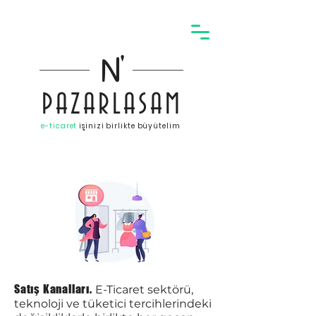
N
'
PAZARLASAM
e-ticaret
işinizi birlikte büyütelim
N'Pazarlasam ile E Ticaret Nasıl Yapılır
Satış Kanalları.
E-Ticaret sektörü,
teknoloji ve tüketici tercihlerindeki