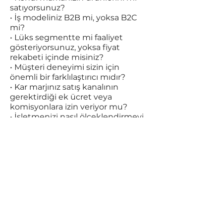
satıyorsunuz?
• İş modeliniz B2B mi, yoksa B2C
mi?
• Lüks segmentte mi faaliyet
gösteriyorsunuz, yoksa fiyat
rekabeti içinde misiniz?
• Müşteri deneyimi sizin için
önemli bir farklılaştırıcı mıdır?
• Kar marjınız satış kanalının
gerektirdiği ek ücret veya
komisyonlara izin veriyor mu?
• İşletmenizi nasıl ölçeklendirmeyi
planlıyorsunuz?
• Uzun vadeli iş planlarınız nelerdir?
• Ürünleriniz büyük bir pazara mı
yoksa bir niş alana mı hitap ediyor?
• Kişiselleştirilmiş veya el yapımı
ürünler satıyor musunuz?
Yukarıdaki soruları yanıtlamak,
işletmeniz için en iyi satış
kanallarını seçmenize yardımcı